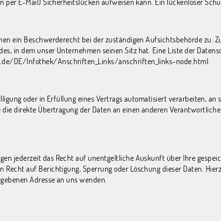
 per E-Mail) Sicherheitslücken aufweisen kann. Ein lückenloser Schutz
enen ein Beschwerderecht bei der zuständigen Aufsichtsbehörde zu. Z
des, in dem unser Unternehmen seinen Sitz hat. Eine Liste der Date
.de/DE/Infothek/Anschriften_Links/anschriften_links-node.html
.
lligung oder in Erfüllung eines Vertrags automatisiert verarbeiten, an 
die direkte Übertragung der Daten an einen anderen Verantwortlichen
en jederzeit das Recht auf unentgeltliche Auskunft über Ihre gespe
n Recht auf Berichtigung, Sperrung oder Löschung dieser Daten. Hi
gegebenen Adresse an uns wenden.