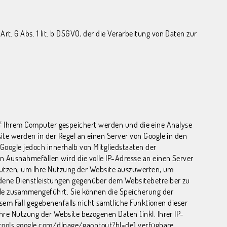
. 6 Abs. 1 lit. b DSGVO, der die Verarbeitung von Daten zur
 auf Ihrem Computer gespeichert werden und die eine Analyse
te werden in der Regel an einen Server von Google in den
 Google jedoch innerhalb von Mitgliedstaaten der
 Ausnahmefällen wird die volle IP-Adresse an einen Server
enutzen, um Ihre Nutzung der Website auszuwerten, um
dene Dienstleistungen gegenüber dem Websitebetreiber zu
gle zusammengeführt. Sie können die Speicherung der
sem Fall gegebenenfalls nicht sämtliche Funktionen dieser
re Nutzung der Website bezogenen Daten (inkl. Ihrer IP-
/tools.google.com/dlpage/gaoptout?hl=de
) verfügbare