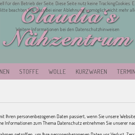
ll für den Betrieb der Seite. Diese Seite nutz keine TrackingCookies. 
Bitte beachten Sie, dass bei einer Ablehnung womöglich nicht mehr all
Weitere Informationen bei den Datenschutzhinweisen
NEN
STOFFE
WOLLE
KURZWAREN
TERMI
mit Ihren personenbezogenen Daten passiert, wenn Sie unsere Websit
liche Informationen zum Thema Datenschutz entnehmen Sie unserer na
ahmen getroffen, um Ihre personenbezogenen Daten vor Verlust, Zers