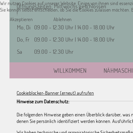
Wir nutzen Cookies auf unserer Website. Einige von ihnen sind essenzie
Öffnungszeiten
: Mittwochs geschlossen
Sie können selbst entscheiden, ob Sie die Cookies zulassen möchten. 
!
Akzeptieren
Ablehnen
Mo, Di
09.00 - 12.30 Uhr |
14.00 - 18.00 Uhr
Do, Fr
09.00 - 12.30 Uhr |
14.00 - 18.00 Uhr
Sa
09.00 - 12.30 Uhr
WILLKOMMEN
NÄHMASCHI
Cookieblocker-Banner (erneut) aufrufen
Hinweise zum Datenschutz:
Die folgenden Hinweise geben einen Überblick darüber, was 
denen Sie persönlich identifiziert werden können. Ausführ
Wir haben technische und organisatorische Sicherheitsmaßn