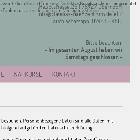
Es wurde kein Konto (Tracking-Code) bei Googleanalytics eingerichtet.
Hauptstrasse 29 | 78727 Oberndorf
e Funktionalitäten der Seite zur Verfügung stehen.
info@claudias-naehzentrum.de
Tel /
auch Whatsapp: 07423 - 4816
Bitte beachten:
- Im gesamten August haben wir
Samstags geschlossen -
NE
NÄHKURSE
KONTAKT
e besuchen. Personenbezogene Daten sind alle Daten, mit
chfolgend aufgeführten Datenschutzerklärung.
törung, Manipulation und unberechtigten Zugriffen zu