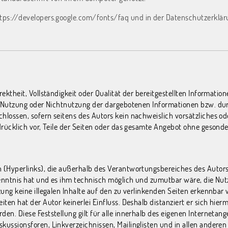
tps://developers.google.com/fonts/faq
und in der Datenschutzerklär
rektheit, Vollständigkeit oder Qualität der bereitgestellten Informat
ie Nutzung oder Nichtnutzung der dargebotenen Informationen bzw. du
lossen, sofern seitens des Autors kein nachweislich vorsätzliches ode
sdrücklich vor, Teile der Seiten oder das gesamte Angebot ohne geson
 (Hyperlinks), die außerhalb des Verantwortungsbereiches des Autors 
Kenntnis hat und es ihm technisch möglich und zumutbar wäre, die Nutz
zung keine illegalen Inhalte auf den zu verlinkenden Seiten erkennbar 
en hat der Autor keinerlei Einfluss. Deshalb distanziert er sich hiermi
en. Diese Feststellung gilt für alle innerhalb des eigenen Internetan
kussionsforen, Linkverzeichnissen, Mailinglisten und in allen andere