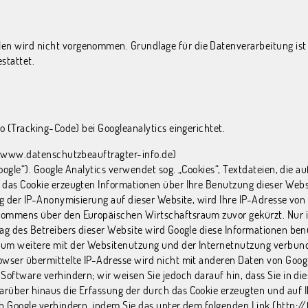
wird nicht vorgenommen. Grundlage für die Datenverarbeitung ist Art
stattet.
o (Tracking-Code) bei Googleanalytics eingerichtet.
e
www.datenschutzbeauftragter-info.de
)
Google“). Google Analytics verwendet sog. „Cookies“, Textdateien, die
 das Cookie erzeugten Informationen über Ihre Benutzung dieser Websi
g der IP-Anonymisierung auf dieser Website, wird Ihre IP-Adresse von
ommens über den Europäischen Wirtschaftsraum zuvor gekürzt. Nur in
rag des Betreibers dieser Website wird Google diese Informationen b
 um weitere mit der Websitenutzung und der Internetnutzung verbun
owser übermittelte IP-Adresse wird nicht mit anderen Daten von Goo
oftware verhindern; wir weisen Sie jedoch darauf hin, dass Sie in die
rüber hinaus die Erfassung der durch das Cookie erzeugten und auf Ih
h Google verhindern, indem Sie das unter dem folgenden Link (
http:/